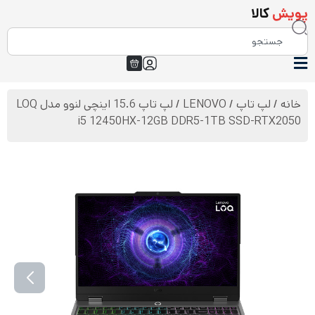
پویش
کالا
خانه
/
لپ تاپ
/
LENOVO
/ لپ تاپ 15.6 اینچی لنوو مدل LOQ
i5 12450HX-12GB DDR5-1TB SSD-RTX2050