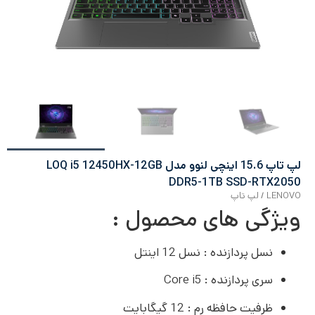
لپ تاپ 15.6 اینچی لنوو مدل LOQ i5 12450HX-12GB
DDR5-1TB SSD-RTX2050
LENOVO
/
لپ تاپ
ویژگی های محصول :
نسل پردازنده : نسل 12 اینتل
سری پردازنده : Core i5
ظرفیت حافظه رم : 12 گیگابایت