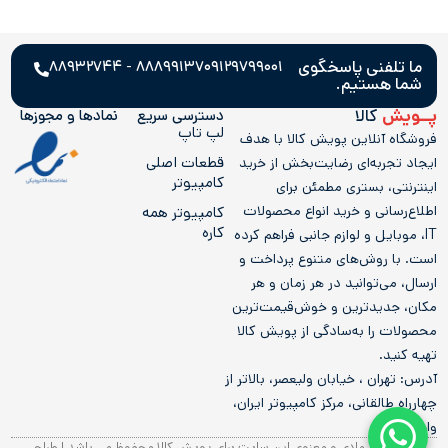
ما تلفنی پاسخگوی
۸۸۸۹۹۱۳۷ - ۸۸۹۳۲۷۴۴
۰۹۱۲۹۷۹۹۰۰۱
شما هستیم.
پــویش
کالا
دسترسی سریع
نمادها و مجوز‌ها
لپ تاپ
فروشگاه آنلاین پویش کالا با هدف
قطعات اصلی
ایجاد تجربه‌ای رضایت‌بخش از خرید
کامپیوتر
اینترنتی، بستری مطمئن برای
اطلاع‌رسانی و خرید انواع محصولات
کامپيوتر همه
کاره
IT، موبایل و لوازم جانبی فراهم کرده
است. با روش‌های متنوع پرداخت و
ارسال، می‌توانید در هر زمان و هر
مکان، جدیدترین و خوش‌قیمت‌ترین
محصولات را به‌سادگی از پویش کالا
تهیه کنید.
آدرس: تهران ، خیابان ولیعصر، بالاتر از
چهارراه طالقانی، مرکز کامپیوتر ایران،
واحد 205
کلیه حقوق مادی و معنوی این سایت برای پویش کالا محفوظ می باشد | طراحی