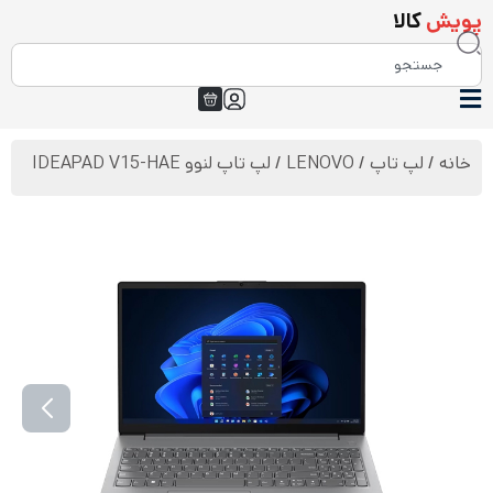
پویش
کالا
خانه
/
لپ تاپ
/
LENOVO
/ لپ تاپ لنوو IDEAPAD V15-HAE