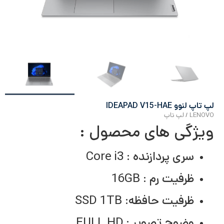
لپ تاپ لنوو IDEAPAD V15-HAE
LENOVO
/
لپ تاپ
ویژگی های محصول :
سری پردازنده :
Core i3
ظرفیت رم :
16GB
ظرفیت حافظه: SSD 1TB
وضوح تصویر :
FULL HD