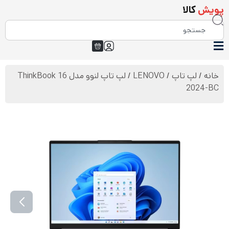
پویش
کالا
خانه
/
لپ تاپ
/
LENOVO
/ لپ تاپ لنوو مدل ThinkBook 16
2024-BC