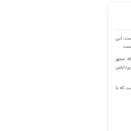
که در سال 2023 رونمایی گردیده است. این
است.
 پردازنده های موجود حال حاضر بازار یعنی Intel Core i9 13900HX است که مجهز
افیکی و پردازشی
Legion Pro 5 با سایز 16.0 اینچی از نوع WQXGA IPS با روکش مات و رزولوشن 2560×1600 است که با