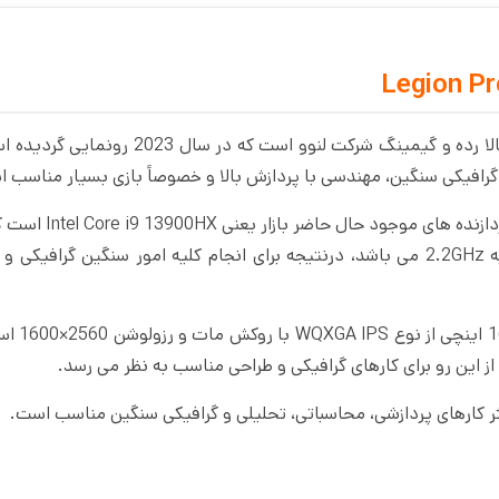
لپ تاپ مدل Legion Pro 5-CC یکی از قوی ترین لپ تاپ های بالا رده و گیمینگ شرکت لنوو است 
رافیکی سنگین، مهندسی با پردازش بالا و خصوصاً بازی بسیار مناسب 
پردازنده مرکزی بکار رفته در این مدل لپ تاپ یکی از قوی ترین
به 24 هسته حقیقی و 32 هسته مجازی و فرکانس پردازنده پایه 2.2GHz می باشد، درنتیجه برای انجام کلیه امور سنگین گر
صفحه نمایش لپ تاپ لنوو مدل -CC