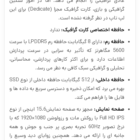
عادی گرافیکی را انجام می دهد. اما در امور سنگین
گرافیکی و بازی، کارت گرافیک مجزا (Dedicate) برای این
لپ تاپ در نظر گرفته نشده است.
حافظه اختصاصی کارت گرافیک:
ندارد
حافظه رم:
دارای 8 گیگابایت حافظه رم LPDDR5 با سرعت
5600 مگاهرتز که تأثیر به‌ سزایی در سرعت پردازش
اطلاعات دارد و برای اکثر کارهای پردازشی، محاسباتی،
تحلیلی و گرافیکی سبک کافی به نظر می رسد.
حافظه داخلی:
از 512 گیگابایت حافظه داخلی از نوع SSD
بهره می برد که امکان ذخیره و دسترسی سریع به داده‌ ها و
فایل‌ ها را فراهم می‌ کند.
صفحه نمایش:
مجهز به صفحه نمایش15.6 اینچی از نوع
Full HD IPS با روکش مات و رزولوشن 1080×1920 که با
نرخ تصویر 60Hz تجربه بصری پر جنب و جوش و همه
جانبه ای را ارائه می دهد. همچنین زوایای دید وسیع را