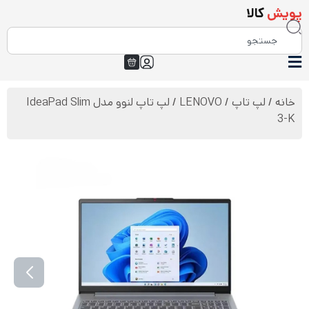
پویش
کالا
خانه
/
لپ تاپ
/
LENOVO
/ لپ تاپ لنوو مدل IdeaPad Slim
3-K