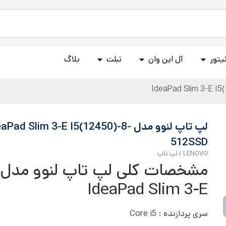
یتور
آل این وان
تبلت
بلاگ
لپ تاپ لنوو مدل aPad Slim 3-E I5(12450)-8
512SSD
LENOVO
/
لپ تاپ
مشخصات کلی لپ تاپ لنوو مدل
IdeaPad Slim 3-E
سری پردازنده : Core i5