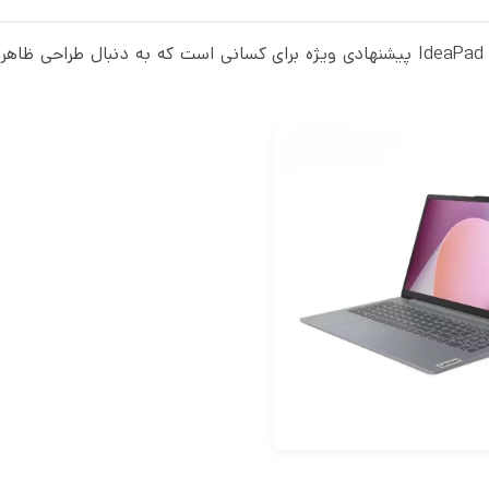
با توجه به ویژگی های گفته شده، لپ تاپ لنوو مدل IdeaPad Slim 3-E پیشنهادی ویژه برای کسانی است که به دنبال طراح