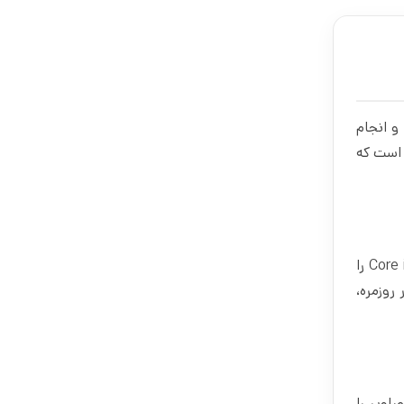
ه و انجام
Id ضخامت بسیار کمی دارند و وزن آن ها کمتر از ٢ کیلوگرم است که
شرکت لنوو برای پردازنده مرکزی لپ تاپ IdeaPad Slim 3-E یکی از کم مصرف ترین پردازنده های موجود شرکت Intel یعنی Core i5 12450H را
2.1G است و برای کلیه امور روزمره،
 1080×1920 FHD و نسبت تصویر 9:16 است که تصاویر را