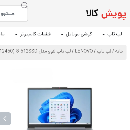
پویش
کالا
لپ تاپ
گوشی موبایل
قطعات کامپیوتر
مان
خانه
/
لپ تاپ
/
LENOVO
/ لپ تاپ لنوو مدل IdeaPad Slim 3-E I5(12450)-8-512SSD