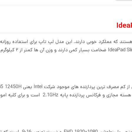
ادی شرکت لنوو هستند که عملکرد خوبی دارند. این مدل لپ تاپ برای استفاده روزان
وظایف معمولی مناسب است. علاوه بر این لپ تاپ های سری eaPad Slim
انتخاب کرده است. این پردازنده مجهز به 8 هسته حقیقی و 12 هسته مجازی و فرکانس پردازنده پایه Hz
نمایشگر لپ تاپ لنوو مدل IdeaPad Slim 3-E،در سایز 15.6 اینچی با رزولوشن