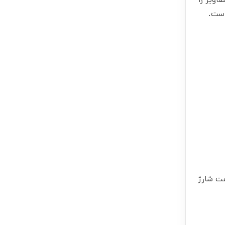
Ideap، از نوع لیتیومی 3 سلولی و ظرفیت 47WHr می باشد که برای کارهای روزمره 2 الی 4ساعت شارژ