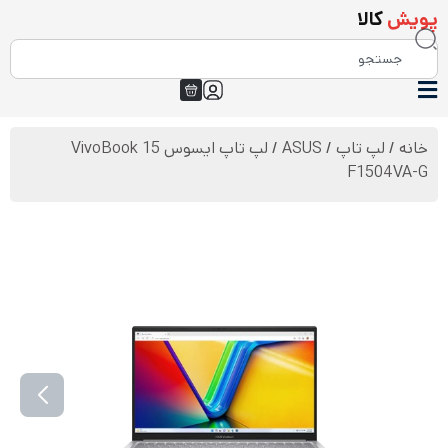
پویش
کالا
خانه
/
لپ تاپ
/
ASUS
/ لپ تاپ ایسوس VivoBook 15
F1504VA-G