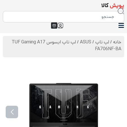
پویش
کالا
خانه
/
لپ تاپ
/
ASUS
/ لپ تاپ ایسوس TUF Gaming A17
FA706NF-BA