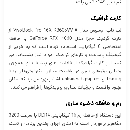
کم نظیر 27149 می باشد.
کارت گرافیک
لپ تاپ ایسوس مدل VivoBook Pro 16X K3605VV-A از
کارت گرفیک مجزا مدل GeForce RTX 4060 با حافظه
اختصاصی 8 گیگابایت استفاده کرده است که به خوبی از
گیمینگ پرسرعت و کارهای گرافیکی مورد نیاز پشتیبانی می
کند. این کارت گرافیک ار قابلیت‌ های پیشرفته‌ ای همچون
ردیابی پرتوهای نوری در واقعیت مجازی، تکنولوژی‌های Ray
Tracing و AI-enhanced graphics نیز بهره می برد که امکان
بهبود واقعیت و جزئیات تصاویر و ویدئوها را فراهم می‌ کنند.
رم و حافظه ذخیره سازی
این دستگاه از حافظه رم 16 گیگابایتی DDR4 با سرعت 3200
مگاهرتز برخوردار است که امکان اجرای چندین برنامه و تسک