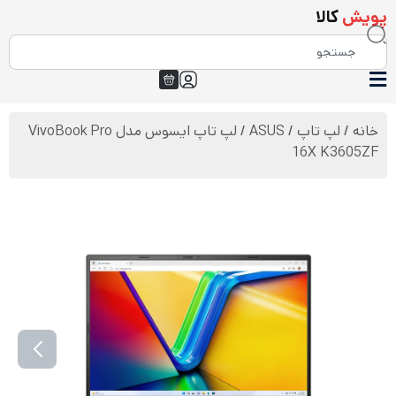
پویش
کالا
خانه
/
لپ تاپ
/
ASUS
/ لپ تاپ ایسوس مدل VivoBook Pro
16X K3605ZF