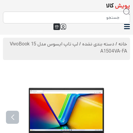
پویش
کالا
خانه
/
دسته بندی نشده
/ لپ تاپ ایسوس مدل VivoBook 15
A1504VA-FA