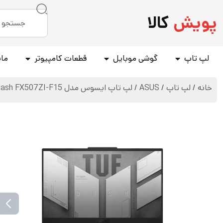
پویش
کالا
لپ تاپ
گوشی موبایل
قطعات کامپیوتر
مان
خانه
/
لپ تاپ
/
ASUS
/ لپ تاپ ایسوس مدل TUF Dash FX507ZI-F15