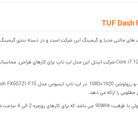
TUF Dash FX507ZI-F از سری لپ تاپ های مالتی مدیا و گیمینگ این شرکت است و در دسته بندی گیم
به دلیل قرار گرفتن کارت گرافیک قوی و پردازنده قدرتمند Core i7 12700H شرکت اینتل این مدل لپ تاپ برای کارهای طراحی، 
از صفحه نمایش 15.6 اینچی از نوع Full HD IPS با روکش مات و رزولوشن 1920×1080 در ل
باطری به کار رفته در این مدل لپ تاپ از نوع لیتیوم یونی 4 سلولی با 