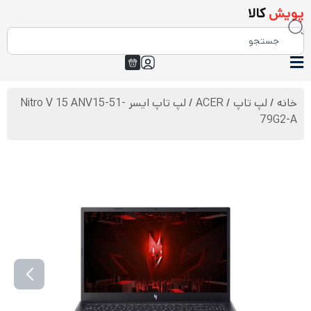
پویش
کالا
خانه
/
لپ تاپ
/
ACER
/ لپ تاپ ایسر Nitro V 15 ANV15-51-
79G2-A