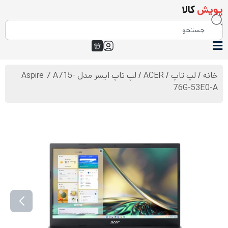
پویش
کالا
خانه
/
لپ تاپ
/
ACER
/ لپ تاپ ایسر مدل Aspire 7 A715-
76G-53E0-A