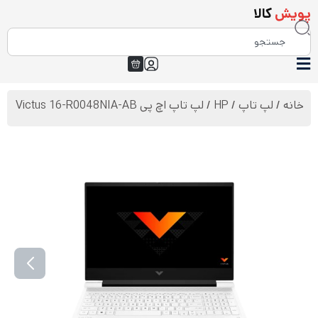
پویش
کالا
خانه
/
لپ تاپ
/
HP
/ لپ تاپ اچ پی Victus 16-R0048NIA-AB