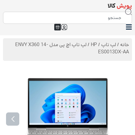
پویش
کالا
خانه
/
لپ تاپ
/
HP
/ لپ تاپ اچ پی مدل ENVY X360 14-
ES0013DX-AA