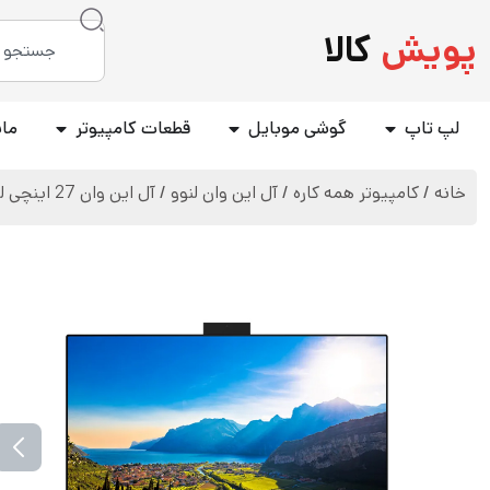
پویش
کالا
لپ تاپ
گوشی موبایل
قطعات کامپیوتر
مان
خانه
/
کامپيوتر همه کاره
/
آل این وان لنوو
/ آل این وان 27 اینچی لنوو مدل IdeaCentre AIO 3 – I5(13420) 16GB 512 SSD 4G MX550