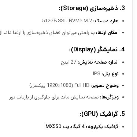
3.
ذخیره‌سازی (Storage):
هارد دیسک:
512GB SSD NVMe M.2
امکان ارتقا:
به راحتی می‌توان فضای ذخیره‌سازی را ارتقا داد، از جمله امکان
4.
نمایشگر (Display):
اندازه صفحه نمایش:
27 اینچ
نوع پنل:
IPS
وضوح تصویر:
Full HD (1920×1080 پیکسل)
ویژگی‌ها:
صفحه نمایش مات برای جلوگیری از بازتاب نور
5.
گرافیک (GPU):
گرافیک یکپارچه: 4 گیگابایت MX550